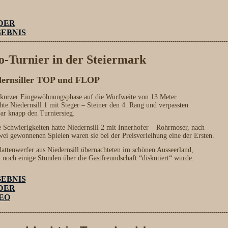
DER
EBNIS
----------------------------------------------------------------------------------------------------------------
-Turnier in der Steiermark
dernsiller TOP und FLOP
kurzer Eingewöhnungsphase auf die Wurfweite von 13 Meter
chte Niedernsill 1 mit Steger – Steiner den 4. Rang und verpassten
ar knapp den Turniersieg.
 Schwierigkeiten hatte Niedernsill 2 mit Innerhofer – Rohrmoser, nach
wei gewonnenen Spielen waren sie bei der Preisverleihung eine der Ersten.
lattenwerfer aus Niedernsill übernachteten im schönen Ausseerland,
 noch einige Stunden über die Gastfreundschaft “diskutiert“ wurde.
EBNIS
DER
EO
----------------------------------------------------------------------------------------------------------------