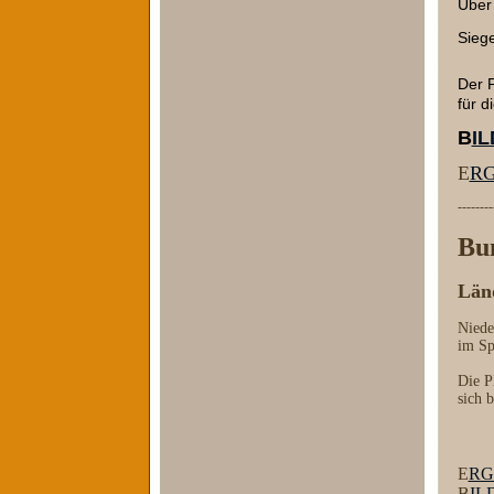
Über 
Siege
Der P
für d
B
I
E
RG
--------
Bun
Län
Niede
im Sp
Die P
sich 
E
RG
B
IL