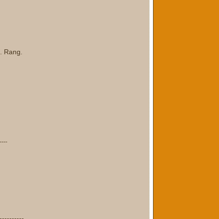
9. Rang.
----
----------