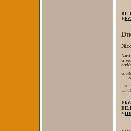
B
IL
E
RG
--------
Duo
Nie
Nach 
errei
denkb
Große
nur z
Die P
wobei
E
RG
B
IL
V
ID
--------