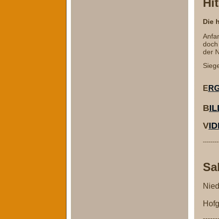
Hi
Die 
Anfan
doch
der N
Sieg
E
RG
B
I
V
I
--------
Sa
Nied
Hofg
------