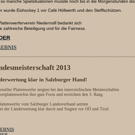
so manche Spielsituationen musste noch bis in die Morgenstunden dis
r wurde Eishockey 1 vor Café Höllwerth und den Stefflschützen.
lattenwerferverein Niedernsill bedankt sich
ie zahlreiche Beteiligung und für die Fairness.
LDER
EBNIS
----------------------------------------------------------------------------------------------------------------
desmeisterschaft 2013
derwertung klar in Salzburger Hand!
rnsiller Plattenwerfer zeigten bei den österreichischen Meisterschaften
ortplattenwerfen ihre gute Form und erreichten den 3. Rang.
lattenwerfer vom Salzburger Landesverband setzten
bei der Länderwertung klar durch und Siegten vor OÖ und Tirol.
EBNIS
DER