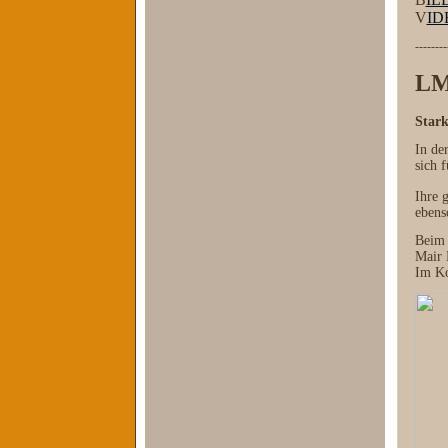
V
ID
--------
LM
Stark
In de
sich 
Ihre 
ebens
Beim 
Mair 
Im Ko