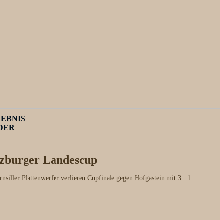
EBNIS
DER
-------------------------------------------------------------------------------------------------------------
lzburger Landescup
rnsiller Plattenwerfer verlieren Cupfinale gegen Hofgastein mit 3 : 1.
--------------------------------------------------------------------------------------------------------