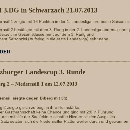
 3.DG in Schwarzach 21.07.2013
rnsill 1 zeigte mit 16 Punkten in der 1. Landesliga ihre beste Saisonlei
rnsill 2 bestätigte mit dem 3. Rang in der 2. Landesliga abermals ihre
t derzeit im Gesamtklassement auf dem 3. Rang und
dem Saisonziel (Aufstieg in die erste Landesliga) sehr nahe.
LDER
----------------------------------------------------------------------------------------------------------------
lzburger Landescup 3. Runde
rg 2 – Niedernsill 1 am 12.07.2013
ernsill siegte gegen Biberg mit 3:2.
g 2 zeigte gleich zu beginn ihre Heimstärke,
der Gastmannschaft keine Chance und ging mit 2:0 in Führung.
urch mithilfe der Saalfeldner schaffte Niedernsill den Ausgleich.
 Satz setzten sich die Niedernsiller Plattenwerfer durch und gewannen 