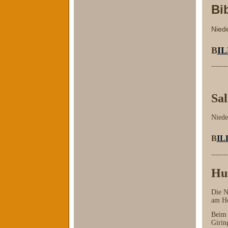
Bi
Niede
B
I
--------
Sa
Niede
B
IL
--------
Hun
Die N
am Ho
Beim 
Girin