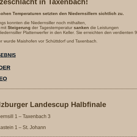
tzeschlacht in Taxenbach!
hohen Temperaturen setzten den Niedernsillern sichtlich zu.
gs konnten die Niedernsiller noch mithalten,
 mit
Steigerung
der Tagestemperatur
sanken
die Leistungen
iedernsiller Plattenwerfer in den Keller. Sie erreichten den verdienten 
er wurde Maishofen vor Schüttdorf und Taxenbach.
EBNIS
LDER
DEO
----------------------------------------------------------------------------------------------------------------
lzburger Landescup Halbfinale
ernsill 1 – Taxenbach 3
astein 1 – St. Johann
------------------------------------------------------------------------------------------