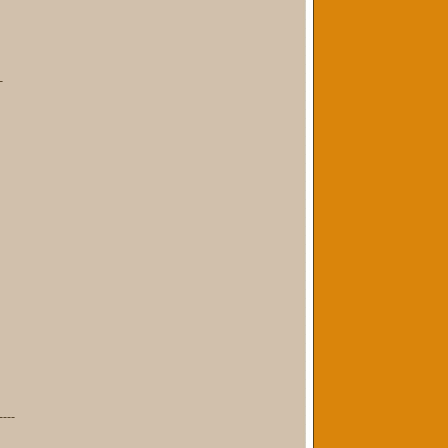
-
----