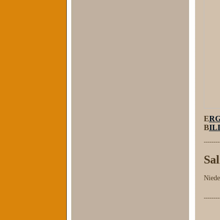
E
RG
B
IL
--------
Sa
Niede
--------