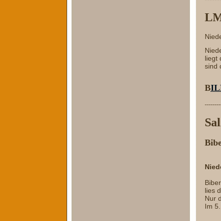
LM
Niede
Niede
lieg
sind 
B
I
--------
Sa
Bibe
Nied
Biber
lies 
Nur d
Im 5.