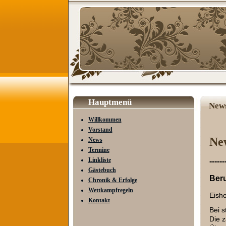
Hauptmenü
New
Willkommen
Vorstand
Ne
News
Termine
Linkliste
------
Gästebuch
Beru
Chronik & Erfolge
Wettkampfregeln
Eisho
Kontakt
Bei s
Die z