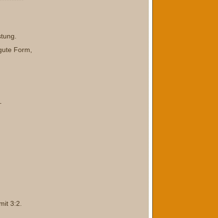
stung.
 gute Form,
-
mit 3:2.