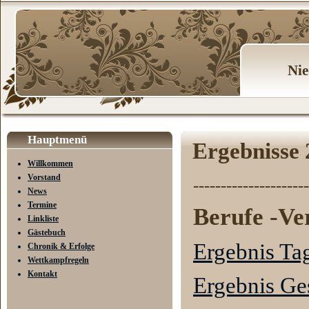
Nie
Hauptmenü
Ergebnisse
Willkommen
Vorstand
---------------------
News
Termine
Berufe -Ve
Linkliste
Gästebuch
Ergebnis Ta
Chronik & Erfolge
Wettkampfregeln
Kontakt
Ergebnis G