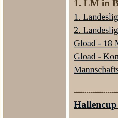
1. LM in 
1. Landesli
2. Landesli
Gload - 18 
Gload - Ko
Mannschaft
---------------------
Hallencu