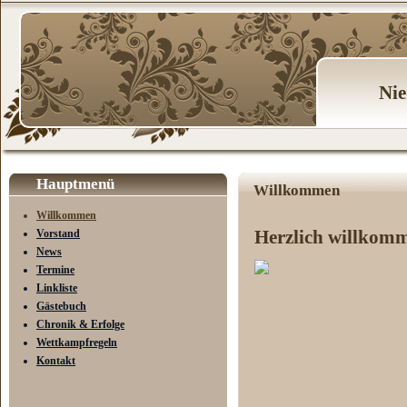
Nie
Hauptmenü
Willkommen
Willkommen
Herzlich willkomme
Vorstand
News
Termine
Linkliste
Gästebuch
Chronik & Erfolge
Wettkampfregeln
Kontakt